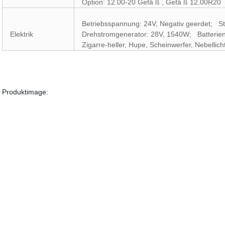
Option: 12.00-20 Gefä ß , Gefä ß 12.00R20
Betriebsspannung: 24V, Negativ geerdet; St
Elektrik
Drehstromgenerator: 28V, 1540W; Batterien
Zigarre-heller, Hupe, Scheinwerfer, Nebellic
Produktimage: