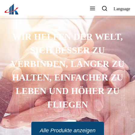
Language
WIR HELFEN DER WELT,
SICH BESSER ZU
VERBINDEN, LÄNGER ZU
HALTEN, EINFACHER ZU
LEBEN UND HÖHER ZU
FLIEGEN
Alle Produkte anzeigen