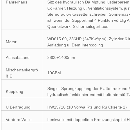
Fahrerhaus
Sitz des hydraulisch Dä Mpfung justierbarem 
CoFahrer, Heizung u. Ventilationssystem, jus
Stereoradio-/Kassettenschreiber, Sonnemask
ist, wenn der Support mit 4 Punkten vö Llig
Querleitwerk, Sicherheitsgurt aus
WD615.69, 336HP (247Kw/rpm), Zylinder 6 in
Motor
Aufladung u. Dem Intercooling
Achsabstand
3800+1400mm
Mischertankergrö
10CBM
ß E
Single- Sprungkupplung der Platte trocken
Kupplung
hydraulisch funktionierend mit Luftunterstü 
Ü Bertragung
HW19710 (10 Vorwä Rts und Rü Ckseite 2)
Vordere Welle
Lenkwelle mit doppeltem Kreuzungskapitel 