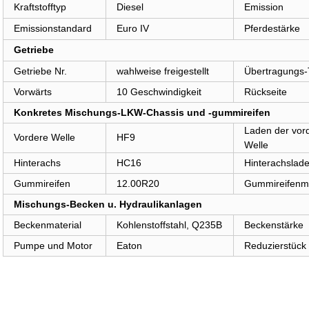
Kraftstofftyp
Diesel
Emission
Emissionstandard
Euro IV
Pferdestärke
Getriebe
Getriebe Nr.
wahlweise freigestellt
Übertragungs-
Vorwärts
10 Geschwindigkeit
Rückseite
Konkretes Mischungs-LKW-Chassis und -gummireifen
Laden der vor
Vordere Welle
HF9
Welle
Hinterachs
HC16
Hinterachslad
Gummireifen
12.00R20
Gummireifen
Mischungs-Becken u. Hydraulikanlagen
Beckenmaterial
Kohlenstoffstahl, Q235B
Beckenstärke
Pumpe und Motor
Eaton
Reduzierstück