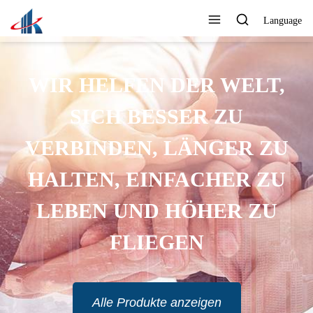
Language
WIR HELFEN DER WELT,
SICH BESSER ZU
VERBINDEN, LÄNGER ZU
HALTEN, EINFACHER ZU
LEBEN UND HÖHER ZU
FLIEGEN
Alle Produkte anzeigen