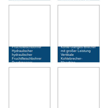
Hydraulischer
Fruchtfleischbohrer
Kohle-Ganges-Brecher
Hydraulischer
mit großer Leistung
hydraulischer
Vertikale
Fruchtfleischbohrer
Kohlebrecher-
Durchmesser
Maschine
100~900mm