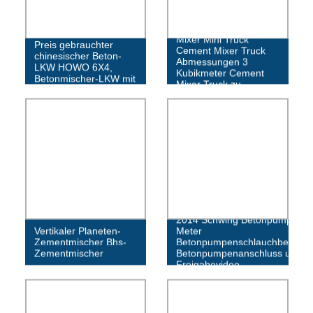
Dongfeng Cement
Direktverkauf bester
Mixer Mini Truck
Preis gebrauchter
Cement Mixer Truck
chinesischer Beton-
Abmessungen 3
LKW HOWO 6X4,
Kubikmeter Cement
Betonmischer-LKW mit
Mixer Truck zu
Pumpe
verkaufen
2014 Schwing Betonpumpe 39
Vertikaler Planeten-
Meter
Zementmischer Bhs-
Betonpumpenschlauchbefesti
Zementmischer
Betonpumpenanschluss und
Freigabevideo