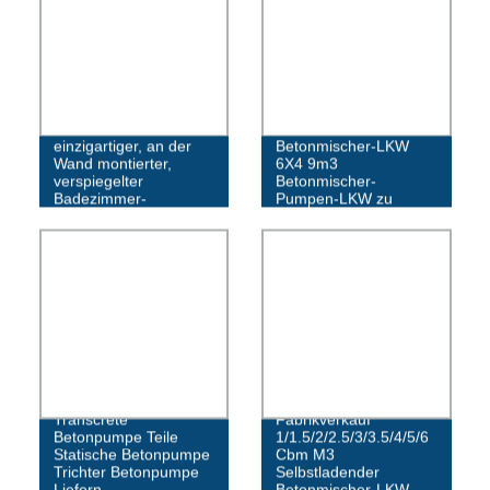
Moderner,
Sinotruk HOWO
einzigartiger, an der
Betonmischer-LKW
Wand montierter,
6X4 9m3
verspiegelter
Betonmischer-
Badezimmer-
Pumpen-LKW zu
Waschtisch
verkaufen
Transcrete
Fabrikverkauf
Betonpumpe Teile
1/1.5/2/2.5/3/3.5/4/5/6
Statische Betonpumpe
Cbm M3
Trichter Betonpumpe
Selbstladender
Liefern
Betonmischer-LKW