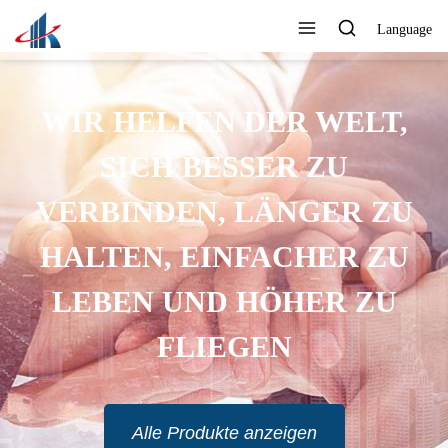
Language
WIR HELFEN DER WELT,
SICH BESSER ZU
VERBINDEN, LÄNGER ZU
HALTEN, EINFACHER ZU
LEBEN UND HÖHER ZU
FLIEGEN
Alle Produkte anzeigen