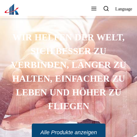
Language
WIR HELFEN DER WELT,
SICH BESSER ZU
VERBINDEN, LÄNGER ZU
HALTEN, EINFACHER ZU
LEBEN UND HÖHER ZU
FLIEGEN
Alle Produkte anzeigen