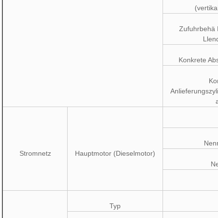
(vertika
Zufuhrbehä L
Llen
Konkrete Ab
Ko
Anlieferungszy
Nen
Stromnetz
Hauptmotor (Dieselmotor)
N
Typ