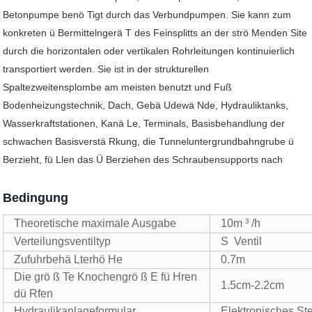
Betonpumpe benö Tigt durch das Verbundpumpen. Sie kann zum
konkreten ü Bermittelngerä T des Feinsplitts an der strö Menden Site
durch die horizontalen oder vertikalen Rohrleitungen kontinuierlich
transportiert werden. Sie ist in der strukturellen
Spaltezweitensplombe am meisten benutzt und Fuß
Bodenheizungstechnik, Dach, Gebä Udewä Nde, Hydrauliktanks,
Wasserkraftstationen, Kanä Le, Terminals, Basisbehandlung der
schwachen Basisverstä Rkung, die Tunneluntergrundbahngrube ü
Berzieht, fü Llen das Ü Berziehen des Schraubensupports nach
Bedingung
Theoretische maximale Ausgabe
10m ³ /h
Verteilungsventiltyp
S
Ventil
Zufuhrbehä Lterhö He
0.7m
Die grö ß Te Knochengrö ß E fü Hren
1.5cm-2.2cm
dü Rfen
Hydraulikanlageformular
Elektronisches St