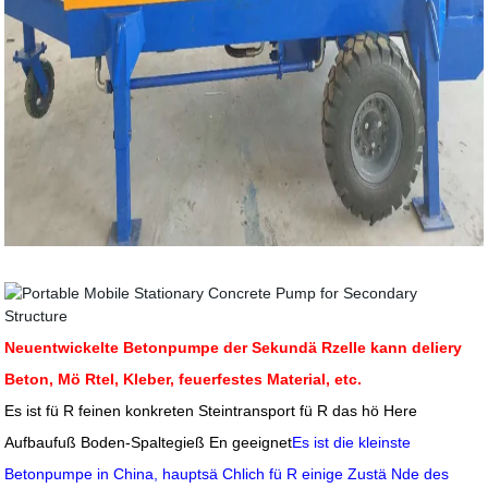
Neuentwickelte Betonpumpe der Sekundä Rzelle kann deliery
Beton, Mö Rtel, Kleber, feuerfestes Material, etc.
Es ist fü R feinen konkreten Steintransport fü R das hö Here
Aufbaufuß Boden-Spaltegieß En geeignet
Es ist die kleinste
Betonpumpe in China, hauptsä Chlich fü R einige Zustä Nde des