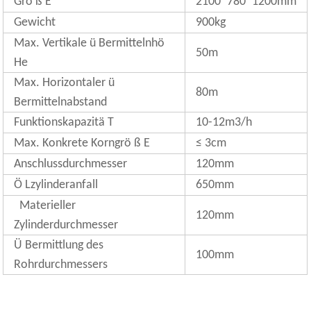
Grö ß E
2100*780*1200mm
Gewicht
900kg
Max. Vertikale ü Bermittelnhö
50m
He
Max. Horizontaler ü
80m
Bermittelnabstand
Funktionskapazitä T
10-12m3/h
Max. Konkrete Korngrö ß E
≤ 3cm
Anschlussdurchmesser
120mm
Ö Lzylinderanfall
650mm
Materieller
120mm
Zylinderdurchmesser
Ü Bermittlung des
100mm
Rohrdurchmessers