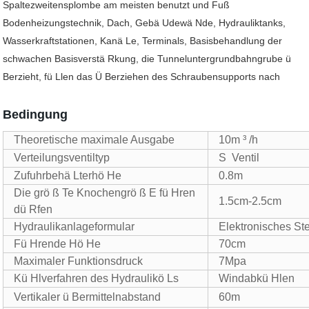
Spaltezweitensplombe am meisten benutzt und Fuß
Bodenheizungstechnik, Dach, Gebä Udewä Nde, Hydrauliktanks,
Wasserkraftstationen, Kanä Le, Terminals, Basisbehandlung der
schwachen Basisverstä Rkung, die Tunneluntergrundbahngrube ü
Berzieht, fü Llen das Ü Berziehen des Schraubensupports nach
Bedingung
Theoretische maximale Ausgabe
10m ³ /h
Verteilungsventiltyp
S
Ventil
Zufuhrbehä Lterhö He
0.8m
Die grö ß Te Knochengrö ß E fü Hren
1.5cm-2.5cm
dü Rfen
Hydraulikanlageformular
Elektronisches St
Fü Hrende Hö He
70cm
Maximaler Funktionsdruck
7Mpa
Kü Hlverfahren des Hydraulikö Ls
Windabkü Hlen
Vertikaler ü Bermittelnabstand
60m