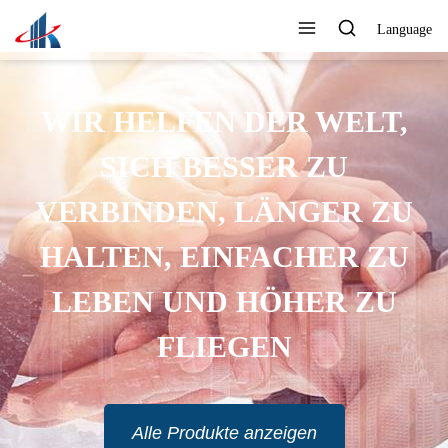
Language
WIR HELFEN DER WELT,
SICH BESSER ZU
VERBINDEN, LÄNGER ZU
HALTEN, EINFACHER ZU
LEBEN UND HÖHER ZU
FLIEGEN
Alle Produkte anzeigen