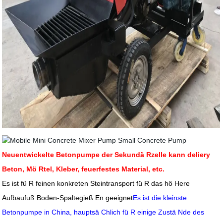
Neuentwickelte Betonpumpe der Sekundä Rzelle kann deliery
Beton, Mö Rtel, Kleber, feuerfestes Material, etc.
Es ist fü R feinen konkreten Steintransport fü R das hö Here
Aufbaufuß Boden-Spaltegieß En geeignet
Es ist die kleinste
Betonpumpe in China, hauptsä Chlich fü R einige Zustä Nde des