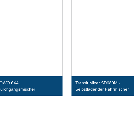
HOWO 6X4
Transit Mixer SD680M -
durchgangsmischer
Selbstladender Fahrmischer