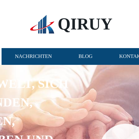
QIRUY
NACHRICHTEN
BLOG
KONTAK
WELT, SICH
NDEN,
N,