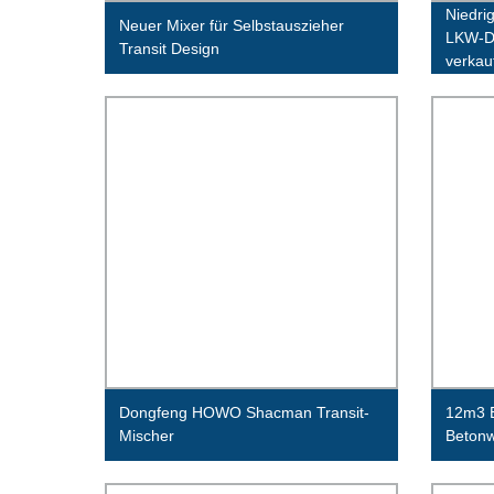
Niedri
Neuer Mixer für Selbstauszieher
LKW-D
Transit Design
verkau
Dongfeng HOWO Shacman Transit-
12m3 
Mischer
Betonw