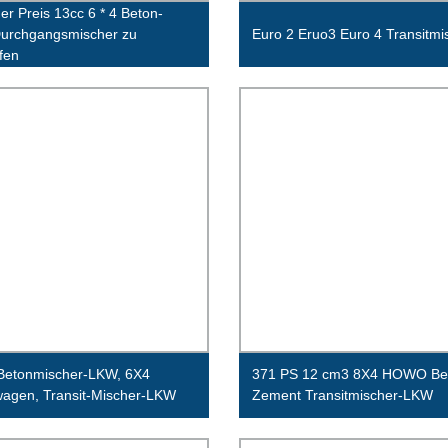
ger Preis 13cc 6 * 4 Beton-
urchgangsmischer zu
Euro 2 Eruo3 Euro 4 Transitmi
fen
Betonmischer-LKW, 6X4
371 PS 12 cm3 8X4 HOWO Be
agen, Transit-Mischer-LKW
Zement Transitmischer-LKW