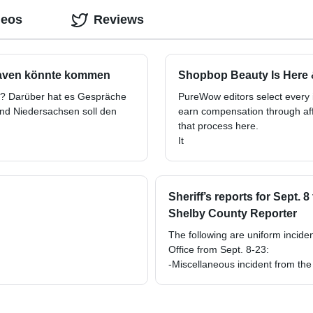
deos
Reviews
shaven könnte kommen
Shopbop Beauty Is Here
n? Darüber hat es Gespräche
PureWow editors select every
nd Niedersachsen soll den
earn compensation through affi
that process here.
It
Sheriff’s reports for Sept. 
Shelby County Reporter
The following are uniform incide
Office from Sept. 8-23:
-Miscellaneous incident from t