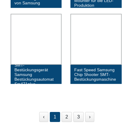
Mounter für die LED-
von Samsung
Produktion
SMT-
Bestückungsgerät
Fast Speed ​​​​Samsung
Samsung
Chip Shooter SMT-
Bestückungsautomat
Bestückungsmaschine
Sm471plus
‹
1
2
3
›