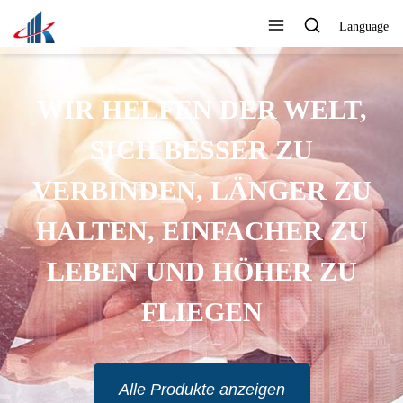
Language
WIR HELFEN DER WELT,
SICH BESSER ZU
VERBINDEN, LÄNGER ZU
HALTEN, EINFACHER ZU
LEBEN UND HÖHER ZU
FLIEGEN
Alle Produkte anzeigen