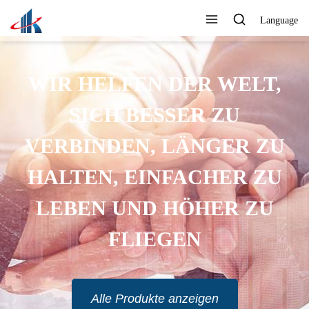
Language
WIR HELFEN DER WELT,
SICH BESSER ZU
VERBINDEN, LÄNGER ZU
HALTEN, EINFACHER ZU
LEBEN UND HÖHER ZU
FLIEGEN
Alle Produkte anzeigen