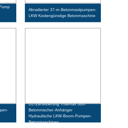
 Pump
Abradierter 37-m-Betonmastpumpen-
LKW Kostengünstige Betonmaschine
CE-Zertifizierung Truemax 38m
pen-
Betonmischer-Anhänger
Hydraulische LKW-Boom-Pumpen-
Betonmaschinen