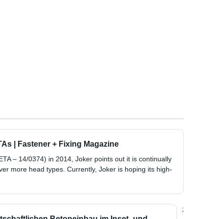
As | Fastener + Fixing Magazine
TA – 14/0374) in 2014, Joker points out it is continually
cover more head types. Currently, Joker is hoping its high-
;
irtschaftlichen Betoneinbau im Inset- und