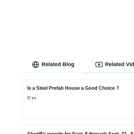
Related Blog
Related Vi
Is a Steel Prefab House a Good Choice ?
If yo
Sheriff’s reports for Sept. 8 through Sept. 23 -