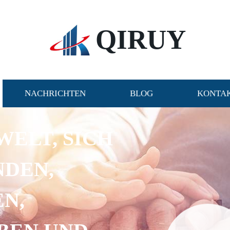
QIRUY
NACHRICHTEN
BLOG
KONTAK
WELT, SICH
NDEN,
N,