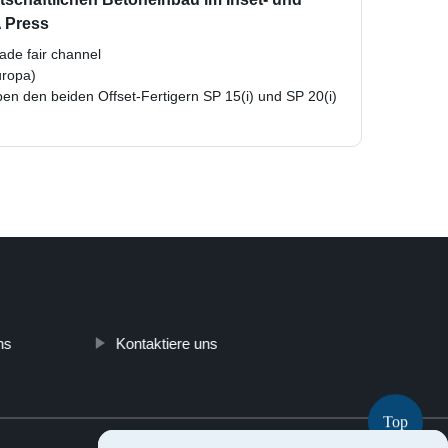
 Press
ade fair channel
uropa)
en den beiden Offset-Fertigern SP 15(i) und SP 20(i)
ns
Kontaktiere uns
Top