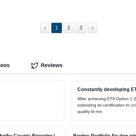
‹
1
2
3
›
deos
Reviews
Constantly developing ET
After achieving ETA Option 1 (E
extending its certification to 
quality bi-me
 Shelby County Reporter |
Breites Portfolio für den w