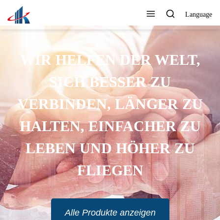
Language
WIR HELFEN DER WELT,
SICH BESSER ZU
VERBINDEN, LÄNGER ZU
HALTEN, EINFACHER ZU
LEBEN UND HÖHER ZU
FLIEGEN
Alle Produkte anzeigen