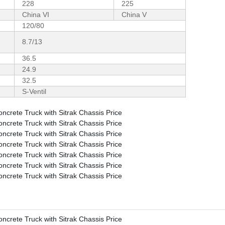
228
225
China VI
China V
120/80
8.7/13
36.5
24.9
32.5
S-Ventil