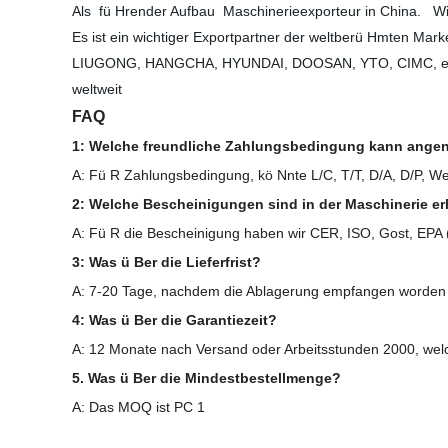
Als
fü Hrender Aufbau
Maschinerieexporteur in China.
Wi
Es ist ein wichtiger Exportpartner der weltberü Hmten Mar
LIUGONG, HANGCHA, HYUNDAI, DOOSAN, YTO, CIMC
,
e
weltweit
FAQ
1: Welche freundliche Zahlungsbedingung kann ang
A: Fü R Zahlungsbedingung, kö Nnte L/C, T/T, D/A, D/P, 
2: Welche Bescheinigungen sind in der Maschinerie er
A: Fü R die Bescheinigung haben wir CER, ISO, Gost, EPA
3: Was ü Ber die Lieferfrist?
A: 7-20 Tage, nachdem die Ablagerung empfangen worden 
4: Was ü Ber die Garantiezeit?
A: 12 Monate nach Versand oder Arbeitsstunden 2000, welc
5. Was ü Ber die Mindestbestellmenge?
A: Das MOQ ist PC 1