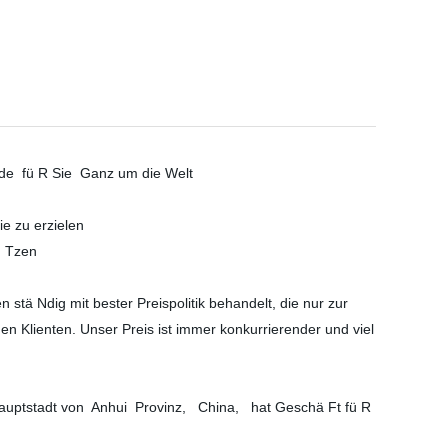
ode
fü R Sie
Ganz um die Welt
ie zu erzielen
ü Tzen
tä Ndig mit bester Preispolitik behandelt, die nur zur
en Klienten. Unser Preis ist immer konkurrierender und viel
hauptstadt von
Anhui
Provinz,
China,
hat Geschä Ft fü R