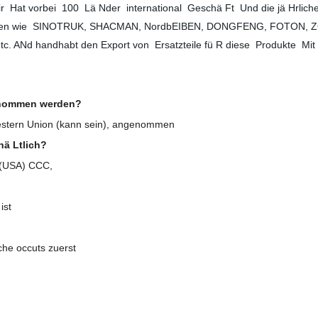
r
Hat vorbei
1
00
Lä Nder
international
Geschä Ft
Und die jä Hrliche
ken wie
SINOTRUK
,
SHACMAN
, Nordb
EIBEN
,
DONGFENG, FOTON, ZO
tc. A
Nd handhabt den Export von
Ersatzteile fü R diese
Produkte
Mit
enommen werden?
Western Union (kann sein), angenommen
hä Ltlich?
 (USA) CCC,
ist
he occuts zuerst