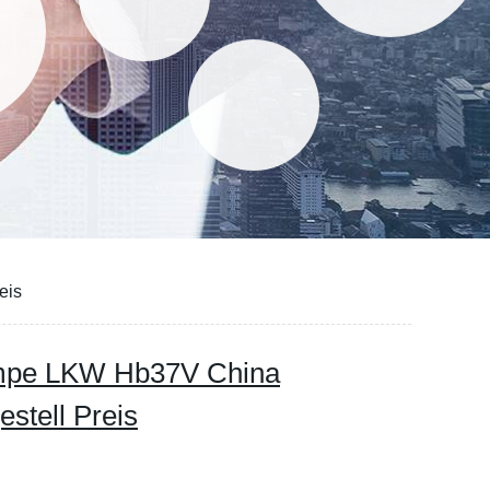
eis
mpe LKW Hb37V China
stell Preis