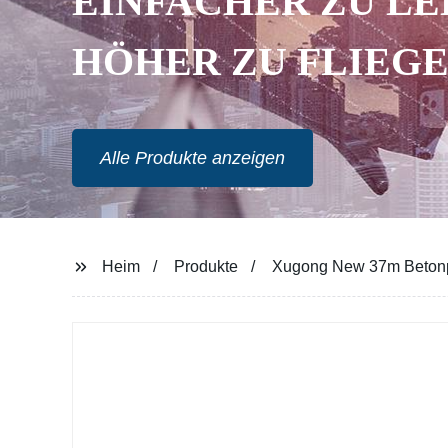
EINFACHER ZU LE
HÖHER ZU FLIEG
Alle Produkte anzeigen
Heim
Produkte
Xugong New 37m Betonp