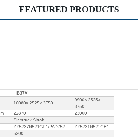
FEATURED PRODUCTS
HB37V
9900× 2525×
10080× 2525× 3750
3750
mm
22870
23000
Sinotruck Sitrak
ZZ5237N521GF1/PAD752
ZZ5231N521GE1
5200