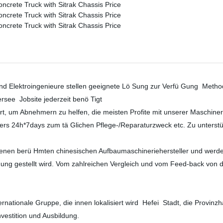
 Elektroingenieure stellen geeignete Lö Sung zur Verfü Gung
Meth
ersee
Jobsite jederzeit benö Tigt
fert, um Abnehmern zu helfen, die meisten Profite mit unserer Maschiner
hmers 24h*7days zum tä Glichen Pflege-/Reparaturzweck etc. Zu unterst
enen berü Hmten chinesischen Aufbaumaschineriehersteller und werden s
 Gung gestellt wird. Vom zahlreichen Vergleich und vom Feed-back von d
ernationale Gruppe, die innen lokalisiert wird
Hefei
Stadt, die Provinz
z-Investition und Ausbildung.