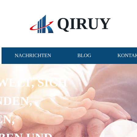
QIRUY
NACHRICHTEN
BLOG
KONTAK
WELT, SICH
NDEN,
N,