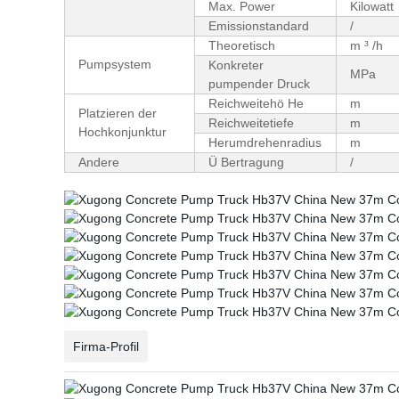
Max. Power
Kilowatt
Emissionstandard
/
Theoretisch
m ³ /h
Pumpsystem
Konkreter
MPa
pumpender Druck
Reichweitehö He
m
Platzieren der
Reichweitetiefe
m
Hochkonjunktur
Herumdrehenradius
m
Andere
Ü Bertragung
/
Firma-Profil