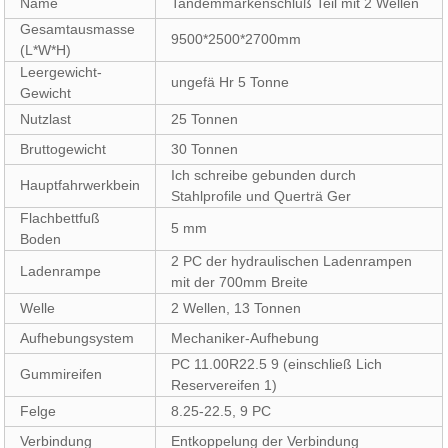
Name
Tandemmarkenschluß Teil mit 2 Wellen
Gesamtausmasse
9500*2500*2700mm
(L*W*H)
Leergewicht-
ungefä Hr 5 Tonne
Gewicht
Nutzlast
25 Tonnen
Bruttogewicht
30 Tonnen
Ich schreibe gebunden durch
Hauptfahrwerkbein
Stahlprofile und Querträ Ger
Flachbettfuß
5 mm
Boden
2 PC der hydraulischen Ladenrampen
Ladenrampe
mit der 700mm Breite
Welle
2 Wellen, 13 Tonnen
Aufhebungsystem
Mechaniker-Aufhebung
PC 11.00R22.5 9 (einschließ Lich
Gummireifen
Reservereifen 1)
Felge
8.25-22.5, 9 PC
Verbindung
Entkoppelung der Verbindung