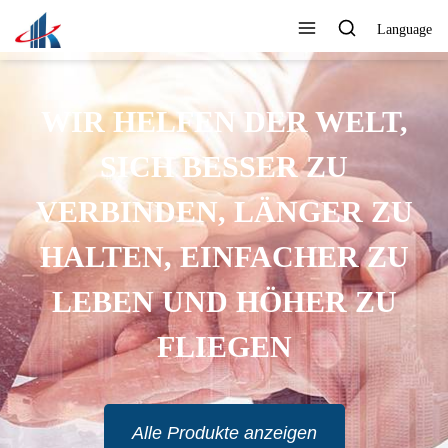
Language
WIR HELFEN DER WELT,
SICH BESSER ZU
VERBINDEN, LÄNGER ZU
HALTEN, EINFACHER ZU
LEBEN UND HÖHER ZU
FLIEGEN
Alle Produkte anzeigen