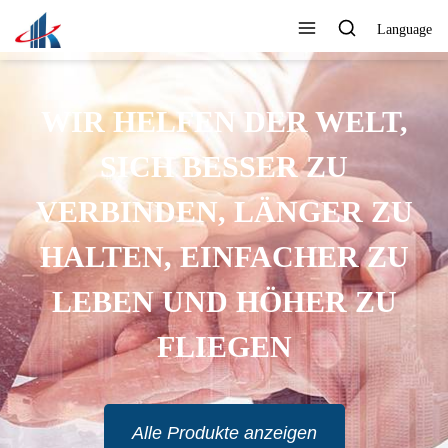
Language
WIR HELFEN DER WELT,
SICH BESSER ZU
VERBINDEN, LÄNGER ZU
HALTEN, EINFACHER ZU
LEBEN UND HÖHER ZU
FLIEGEN
Alle Produkte anzeigen