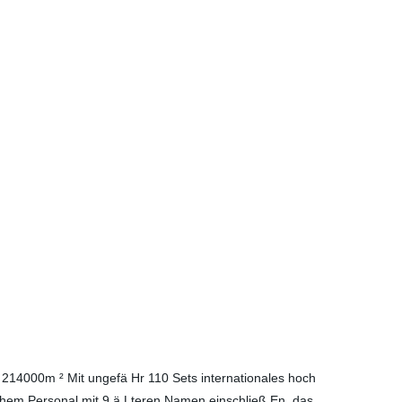
214000m ² Mit ungefä Hr 110 Sets internationales hoch
schem Personal mit 9 ä Lteren Namen einschließ En, das