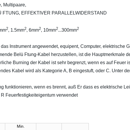
e, Multipaare,
-BELÜ FTUNG, EFFEKTIVER PARALLELWIDERSTAND
2
2
2
2
2
2mm
, 1.5mm
, 6mm
, 10mm
...300mm
as Instrument angewendet, equipent, Computer, elektrische Ge
nde Belü Ftung-Kabel herzustellen, ist die Hauptmerkmale 
rliche Burning der Kabel ist sehr begrenzt, wenn es auf Feuer ist
abel wird als Kategorie A, B eingestuft, oder C. Unter den 3
ng funktionieren, wenn es brennt, auß Er dass es elektrische L
ü R Feuerfestigkeiteigentum verwendet
Min.