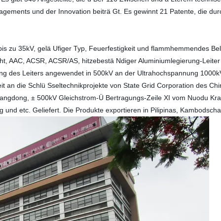
agements und der Innovation beiträ Gt. Es gewinnt 21 Patente, die du
is zu 35kV, gelä Ufiger Typ, Feuerfestigkeit und flammhemmendes Bel
t, AAC, ACSR, ACSR/AS, hitzebestä Ndiger Aluminiumlegierung-Leiter un
ng des Leiters angewendet in 500kV an der Ultrahochspannung 1000kV 
 an die Schlü Sseltechnikprojekte von State Grid Corporation des Chi
angdong, ± 500kV Gleichstrom-Ü Bertragungs-Zeile XI vom Nuodu Kr
nd etc. Geliefert. Die Produkte exportieren in Pilipinas, Kambodsch