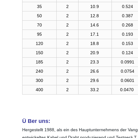
35
2
10.9
0.524
50
2
12.8
0.387
70
2
14.6
0.268
95
2
17.1
0.193
120
2
18.8
0.153
150
2
20.9
0.124
185
2
23.3
0.0991
240
2
26.6
0.0754
300
2
29.6
0.0601
400
2
33.2
0.0470
Ü Ber uns:
Hergestellt 1988, als ein des Hauptunternehmens der Van
entwickeltes Kabel und Draht produzierend und Testgerä T.