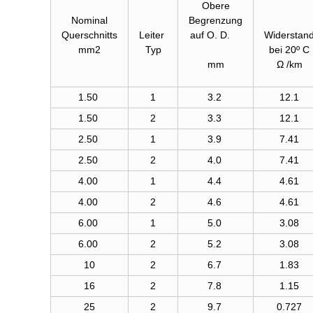
Obere
Nominal
Begrenzung
Querschnitts
Leiter
auf O. D.
Widerstan
mm
2
Typ
bei 20
º C
mm
Ω
/km
1.50
1
3.2
12.1
1.50
2
3.3
12.1
2.50
1
3.9
7.41
2.50
2
4.0
7.41
4.00
1
4.4
4.61
4.00
2
4.6
4.61
6.00
1
5.0
3.08
6.00
2
5.2
3.08
10
2
6.7
1.83
16
2
7.8
1.15
25
2
9.7
0.727