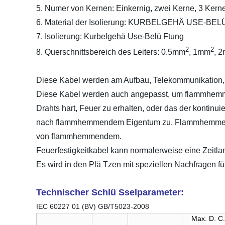
5. Numer von Kernen: Einkernig, zwei Kerne, 3 Kern
6. Material der Isolierung: KURBELGEHÄ USE
7. Isolierung: Kurbelgehä Use-Belü Ftung
2
2
8. Querschnittsbereich des Leiters: 0.5mm
, 1mm
, 
Diese Kabel werden am Aufbau, Telekommunikation, d
Diese Kabel werden auch angepasst, um flammhemme
Drahts hart, Feuer zu erhalten, oder das der kontinuie
nach flammhemmendem Eigentum zu. Flammhemmendes K
von flammhemmendem.
Feuerfestigkeitkabel kann normalerweise eine Zeitla
Es wird in den Plä Tzen mit speziellen Nachfragen f
Technischer Schlü Sselparameter:
IEC 60227 01 (BV) GB/T5023-2008
Max. D. C.