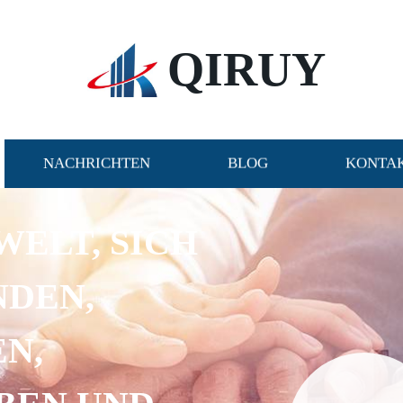
QIRUY
NACHRICHTEN
BLOG
KONTAK
WELT, SICH
NDEN,
N,