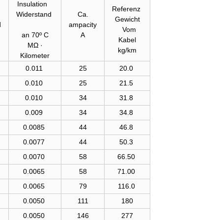
Insulation
Referenz
Widerstand
Ca.
Gewicht
d
ampacity
Vom
an 70º C
A
Kabel
MΩ
·
kg/km
Kilometer
0.011
25
20.0
0.010
25
21.5
0.010
34
31.8
0.009
34
34.8
0.0085
44
46.8
0.0077
44
50.3
0.0070
58
66.50
0.0065
58
71.00
0.0065
79
116.0
0.0050
111
180
0.0050
146
277