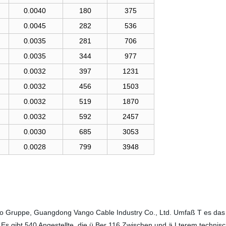
0.0040
180
375
0.0045
282
536
0.0035
281
706
0.0035
344
977
0.0032
397
1231
0.0032
456
1503
0.0032
519
1870
0.0032
592
2457
0.0030
685
3053
0.0028
799
3948
go Gruppe, Guangdong Vango Cable Industry Co., Ltd. Umfaß T es das 
 Es gibt 540 Angestellte, die ü Ber 116 Zwischen und ä Lterem techni