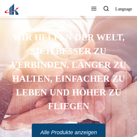
Language
WIR HELFEN DER WELT,
SICH BESSER ZU
VERBINDEN, LÄNGER ZU
HALTEN, EINFACHER ZU
LEBEN UND HÖHER ZU
FLIEGEN
Alle Produkte anzeigen