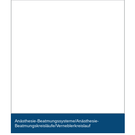
Anästhesie-Beatmungssysteme/Anästhesie-
nfläschchen
Beatmungskreisläufe/Verneblerkreislauf