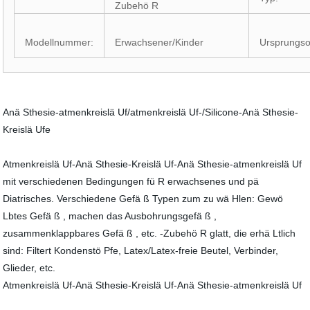
Zubehö R
Modellnummer:
Erwachsener/Kinder
Ursprungso
Anä Sthesie-atmenkreislä Uf/atmenkreislä Uf-/Silicone-Anä Sthesie-
Kreislä Ufe
Atmenkreislä Uf-Anä Sthesie-Kreislä Uf-Anä Sthesie-atmenkreislä Uf
mit verschiedenen Bedingungen fü R erwachsenes und pä
Diatrisches. Verschiedene Gefä ß Typen zum zu wä Hlen: Gewö
Lbtes Gefä ß , machen das Ausbohrungsgefä ß ,
zusammenklappbares Gefä ß , etc. -Zubehö R glatt, die erhä Ltlich
sind: Filtert Kondenstö Pfe, Latex/Latex-freie Beutel, Verbinder,
Glieder, etc.
Atmenkreislä Uf-Anä Sthesie-Kreislä Uf-Anä Sthesie-atmenkreislä Uf