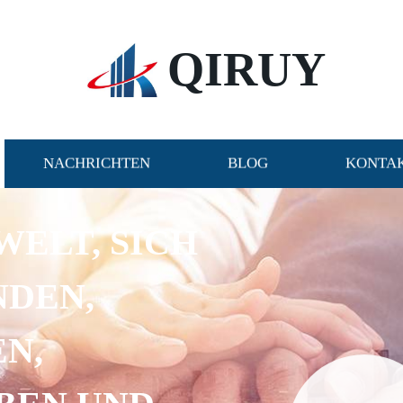
QIRUY
NACHRICHTEN
BLOG
KONTAK
WELT, SICH
NDEN,
N,