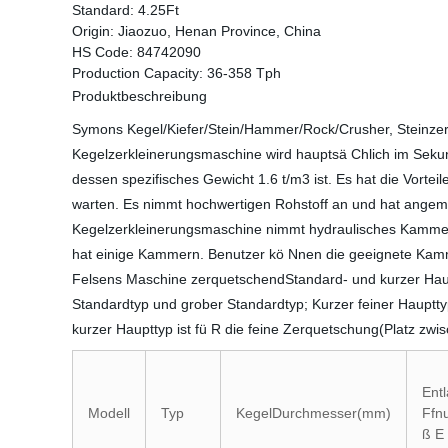
Standard:
4.25Ft
Origin:
Jiaozuo, Henan Province, China
HS Code:
84742090
Production Capacity:
36-358 Tph
Produktbeschreibung
Symons Kegel/Kiefer/Stein/Hammer/Rock/Crusher, Steinzer
Kegelzerkleinerungsmaschine wird hauptsä Chlich im Seku
dessen spezifisches Gewicht 1.6 t/m3 ist. Es hat die Vorte
warten. Es nimmt hochwertigen Rohstoff an und hat angemes
Kegelzerkleinerungsmaschine nimmt hydraulisches KammerMu
hat einige Kammern. Benutzer kö Nnen die geeignete Kamm
Felsens Maschine zerquetschendStandard- und kurzer Hauptt
Standardtyp und grober Standardtyp; Kurzer feiner Haupttyp
kurzer Haupttyp ist fü R die feine Zerquetschung(Platz 
Ent
Modell
Typ
KegelDurchmesser(mm)
Ffn
ß E