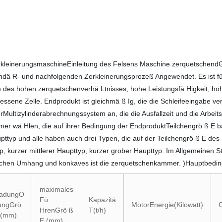
kleinerungsmaschineEinleitung des Felsens Maschine zerquetschendG
ndä R- und nachfolgenden Zerkleinerungsprozeß Angewendet. Es ist fü
ile des hohen zerquetschenverhä Ltnisses, hohe Leistungsfä Higkeit, ho
sene Zelle. Endprodukt ist gleichmä ß Ig, die die Schleifeeingabe ver
ltizylinderabrechnungssystem an, die die Ausfallzeit und die Arbeits
er wä Hlen, die auf ihrer Bedingung der EndproduktTeilchengrö ß E 
yp und alle haben auch drei Typen, die auf der Teilchengrö ß E des E
, kurzer mittlerer Haupttyp, kurzer grober Haupttyp. Im Allgemeinen St
zwischen Umhang und konkaves ist die zerquetschenkammer. )Hauptbed
maximales
ladungÖ
Fü
Kapazitä
ungGrö
MotorEnergie(Kilowatt)
G
HrenGrö ß
T(t/h)
 (mm)
E (mm)