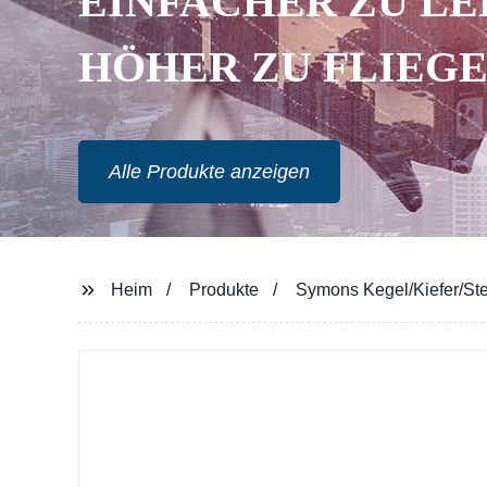
EINFACHER ZU LE
HÖHER ZU FLIEG
Alle Produkte anzeigen
Heim
Produkte
Symons Kegel/Kiefer/Ste