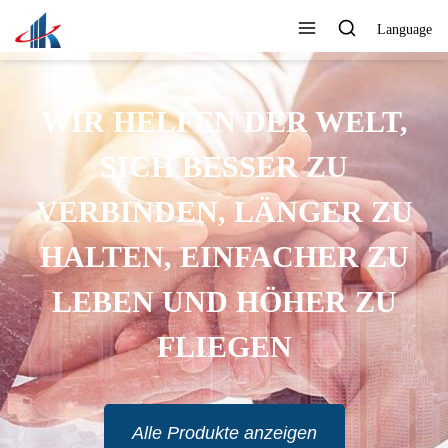
Language
WIR HELFEN DER WELT,
SICH BESSER ZU
VERBINDEN, LÄNGER ZU
HALTEN, EINFACHER ZU
LEBEN UND HÖHER ZU
FLIEGEN
Alle Produkte anzeigen