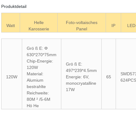
Produktdetail
Helle
Foto-voltaisches
Watt
IP
LED
Karosserie
Panel
Grö ß E: Φ
630*270*75mm
Chip-Energie:
Grö ß E:
120W
497*239*4.5mm
Material:
SMD57
120W
Energie: 6V,
65
Alumium
624PC
monocryatalline
bestrahlte
17W
Reichweite:
80M ² /5-6M
Hö He