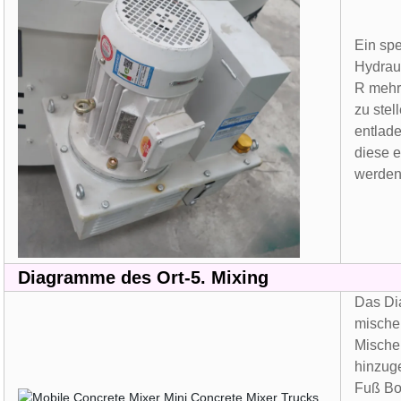
Ein spe
Hydrau
R mehr 
zu stel
entlade
diese e
werden
Diagramme des Ort-5. Mixing
Das Di
mische
Mische
hinzuge
Fuß Bo