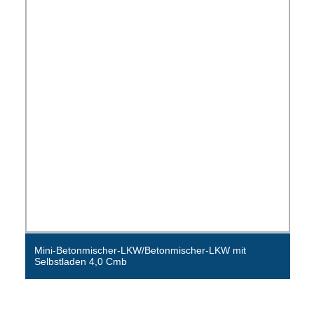
Mini-Betonmischer-LKW/Betonmischer-LKW mit
Selbstladen 4,0 Cmb