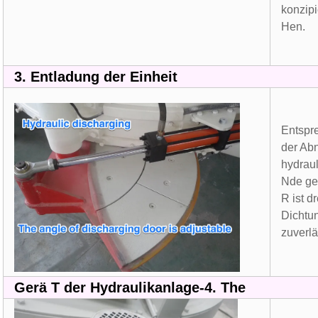
konzipi
Hen
.
3.
Entladung der Einheit
Entspr
der Ab
hydrau
Nde ge
R ist d
Dichtun
zuverlä
Gerä T der Hydraulikanlage-4. The