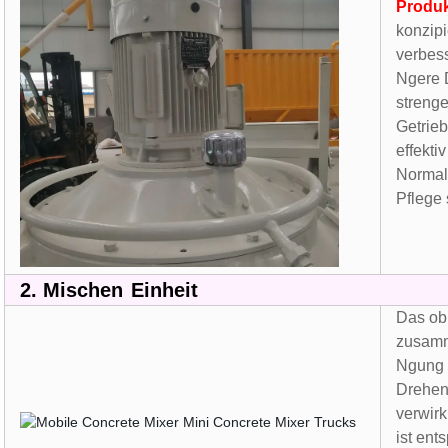
Produ
konzip
verbes
Ngere D
streng
Getrie
effekti
Normalb
Pflege 
2.
Mischen
Einheit
Das ob
zusamm
Ngung 
Drehen
verwir
ist ent