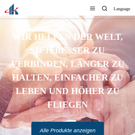
Language
WIR HELFEN DER WELT,
SICH BESSER ZU
VERBINDEN, LÄNGER ZU
HALTEN, EINFACHER ZU
LEBEN UND HÖHER ZU
FLIEGEN
Alle Produkte anzeigen