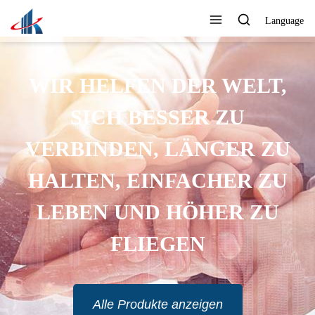
Language
WIR HELFEN DER WELT,
SICH BESSER ZU
VERBINDEN, LÄNGER ZU
HALTEN, EINFACHER ZU
LEBEN UND HÖHER ZU
FLIEGEN
Alle Produkte anzeigen