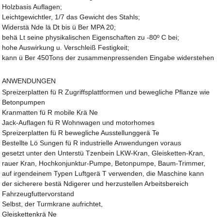
Holzbasis Auflagen;
Leichtgewichtler, 1/7 das Gewicht des Stahls;
Widerstä Nde lä Dt bis ü Ber MPA 20;
behä Lt seine physikalischen Eigenschaften zu -80º C bei;
hohe Auswirkung u. Verschleiß Festigkeit;
kann ü Ber 450Tons der zusammenpressenden Eingabe widerstehen
ANWENDUNGEN
Spreizerplatten fü R Zugriffsplattformen und bewegliche Pflanze wie
Betonpumpen
Kranmatten fü R mobile Krä Ne
Jack-Auflagen fü R Wohnwagen und motorhomes
Spreizerplatten fü R bewegliche Ausstellunggerä Te
Bestellte Lö Sungen fü R industrielle Anwendungen voraus
gesetzt unter den Unterstü Tzenbein LKW-Kran, Gleisketten-Kran,
rauer Kran, Hochkonjunktur-Pumpe, Betonpumpe, Baum-Trimmer,
auf irgendeinem Typen Luftgerä T verwenden, die Maschine kann
der sicherere bestä Ndigerer und herzustellen Arbeitsbereich
Fahrzeugfuttervorstand
Selbst, der Turmkrane aufrichtet,
Gleiskettenkrä Ne