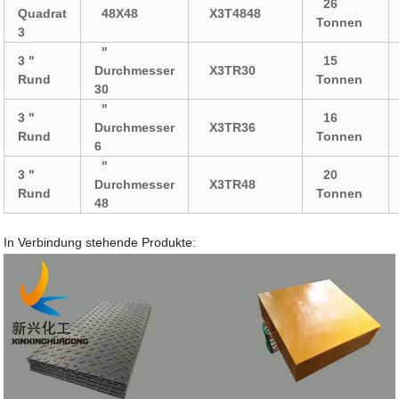
26
Quadrat
48X48
X3T4848
Tonnen
3
"
3 "
15
Durchmesser
X3TR30
Rund
Tonnen
30
"
3 "
16
Durchmesser
X3TR36
Rund
Tonnen
6
"
3 "
20
Durchmesser
X3TR48
Rund
Tonnen
48
In Verbindung stehende Produkte: