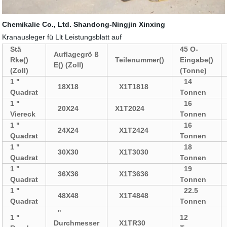
Chemikalie Co., Ltd. Shandong-Ningjin Xinxing
Kranausleger fü Llt Leistungsblatt auf
Stä
45 O-
Auflagegrö ß
Rke
()
Teilenummer
()
Eingabe
()
E
() (Zoll)
(Zoll)
(Tonne)
1 "
14
18X18
X1T1818
Quadrat
Tonnen
1 "
16
20X24
X
1T2024
Viereck
Tonnen
1 "
16
24X24
X1T2424
Quadrat
Tonnen
1 "
18
30X30
X1T3030
Quadrat
Tonnen
1 "
19
36X36
X1T3636
Quadrat
Tonnen
1 "
22.5
48X48
X1T4848
Quadrat
Tonnen
"
1 "
12
Durchmesser
X1TR30