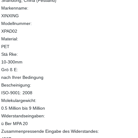
Shandong, China (Festland)
Markenname:
XINXING
Modellnummer:
XPAD02
Material:
PET
Stä Rke:
10-300mm
Grö ß E:
nach Ihrer Bedingung
Bescheinigung:
ISO-9001: 2008
Molekulargewicht:
0.5 Million bis 9 Million
Widerstandseingaben:
ü Ber MPA 20
Zusammenpressende Eingabe des Widerstandes: