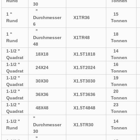
Rund
Tonnen
30
"
1 "
15
Durchmesser
X1TR36
Rund
Tonnen
6
"
1 "
18
Durchmesser
X1TR48
Rund
Tonnen
48
1-1/2 "
14
18X18
X1.5T1818
Quadrat
Tonnen
1-1/2 "
16
24X24
X1.5T2024
Quadrat
Tonnen
1-1/2 "
19
30X30
X1.5T3030
Quadrat
Tonnen
1-1/2 "
20
36X36
X1.5T3636
Quadrat
Tonnen
1-1/2 "
23
48X48
X1.5T4848
Quadrat
Tonnen
"
1-1/2 "
14
Durchmesser
X1.5TR30
Rund
Tonnen
30
"