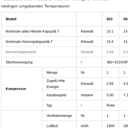
niedrigen umgebenden Temperaturen
Modell
003
00
Nominale abkü Hlende Kapazitä T
Kilowatt
10.1
14
Nominale Heizungskapazitä T
Kilowatt
10.4
15
Nennenergieninput
Kilowatt
3.49
5.
Stromversorgung
/
380~415V/3P
Menge
Nr.
1
1
Zugefü Hrte
Kilowatt
2.69
4.
Energie
Kompressor
Inputbargeld
Ampere
5.00
7.
Typ
/
Rolle
Ventilatormenge
Nr.
1
1
Luftfluß
m3/h
1900
28