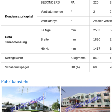
BESONDERS
PA
220
2
Ventilatormenge
/
2
2
Kondensatorkapitel
Ventilatortyp
/
Axialer Ventil
Lä Nge
mm
2533
3
Gerä
Breite
mm
1820
2
Tenabmessung
Hö He
mm
1417
1
Nettogewicht
Kilogramm
840
1
Schalldruckpegel
DB (A)
69
7
Fabrikansicht