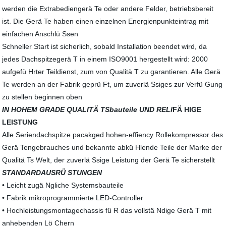
werden die Extrabediengerä Te oder andere Felder, betriebsbereit
ist. Die Gerä Te haben einen einzelnen Energienpunkteintrag mit
einfachen Anschlü Ssen
Schneller Start ist sicherlich, sobald Installation beendet wird, da
jedes Dachspitzegerä T in einem ISO9001 hergestellt wird: 2000
aufgefü Hrter Teildienst, zum von Qualitä T zu garantieren. Alle Gerä
Te werden an der Fabrik geprü Ft, um zuverlä Ssiges zur Verfü Gung
zu stellen beginnen oben
IN HOHEM GRADE QUALITÄ TSbauteile UND RELI
FÄ HIGE
LEISTUNG
Alle Seriendachspitze pacakged hohen-effiency Rollekompressor des
Gerä Tengebrauches und bekannte abkü Hlende Teile der Marke der
Qualitä Ts Welt, der zuverlä Ssige Leistung der Gerä Te sicherstellt
STANDARDAUSRÜ STUNGEN
• Leicht zugä Ngliche Systemsbauteile
• Fabrik mikroprogrammierte LED-Controller
• Hochleistungsmontagechassis fü R das vollstä Ndige Gerä T mit
anhebenden Lö Chern