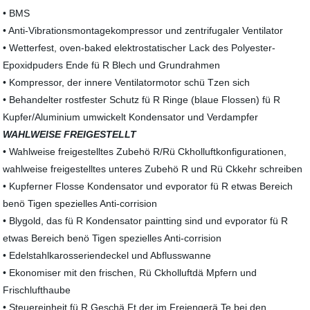
• BMS
• Anti-Vibrationsmontagekompressor und zentrifugaler Ventilator
• Wetterfest, oven-baked elektrostatischer Lack des Polyester-
Epoxidpuders Ende fü R Blech und Grundrahmen
• Kompressor, der innere Ventilatormotor schü Tzen sich
• Behandelter rostfester Schutz fü R Ringe (blaue Flossen) fü R
Kupfer/Aluminium umwickelt Kondensator und Verdampfer
WAHLWEISE FREIGESTELLT
• Wahlweise freigestelltes Zubehö R/Rü Ckholluftkonfigurationen,
wahlweise freigestelltes unteres Zubehö R und Rü Ckkehr schreiben
• Kupferner Flosse Kondensator und evporator fü R etwas Bereich
benö Tigen spezielles Anti-corrision
• Blygold, das fü R Kondensator paintting sind und evporator fü R
etwas Bereich benö Tigen spezielles Anti-corrision
• Edelstahlkarosseriendeckel und Abflusswanne
• Ekonomiser mit den frischen, Rü Ckholluftdä Mpfern und
Frischlufthaube
• Steuereinheit fü R Geschä Ft der im Freiengerä Te bei den