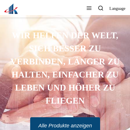
Language
LT,
 ZU
 ZU
ZU