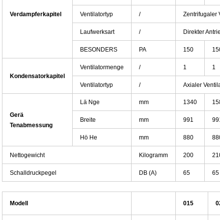
Verdampferkapitel
Ventilatortyp
/
Zentrifugaler 
Laufwerksart
/
Direkter Antr
BESONDERS
PA
150
15
Ventilatormenge
/
1
1
Kondensatorkapitel
Ventilatortyp
/
Axialer Ventil
Lä Nge
mm
1340
15
Gerä
Breite
mm
991
99
Tenabmessung
Hö He
mm
880
88
Nettogewicht
Kilogramm
200
21
Schalldruckpegel
DB (A)
65
65
Modell
015
0