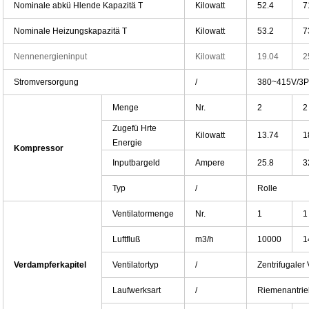
Nominale abkü Hlende Kapazitä T
Kilowatt
52.4
7
Nominale Heizungskapazitä T
Kilowatt
53.2
7
Nennenergieninput
Kilowatt
19.04
2
Stromversorgung
/
380~415V/3P
Menge
Nr.
2
2
Zugefü Hrte
Kilowatt
13.74
1
Energie
Kompressor
Inputbargeld
Ampere
25.8
3
Typ
/
Rolle
Ventilatormenge
Nr.
1
1
Luftfluß
m3/h
10000
1
Verdampferkapitel
Ventilatortyp
/
Zentrifugaler 
Laufwerksart
/
Riemenantrieb