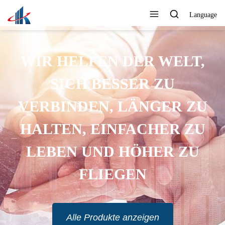
Language
WIR HELFEN DER WELT,
SICH BESSER ZU
VERBINDEN, LÄNGER ZU
HALTEN, EINFACHER ZU
LEBEN UND HÖHER ZU
FLIEGEN
Alle Produkte anzeigen