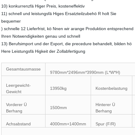
10) konkurrenzfä Higer Preis, kosteneffektiv
11) schnell und leistungsfä Higes Ersatzteilzubehö R holt Sie
bequemer
) schnelle 12 Lieferfrist, kö Nnen wir arange Produktion entsprechend
Ihren Notwendigkeiten genau und schnell
13) Berufsimport und der Export, die precedure behandelt, bilden hö
Here Leistungsfä Higkeit der Zollabfertigung
Gesamtausmasse
9780mm*2496mm*3990mm (L*W*H)
Leergewicht-
13950kg
Kostenbelastung
Gewicht
Vorderer Ü
Hinterer Ü
1500mm
Berhang
Berhang
Achsabstand
4000mm+1400mm
Spur (F/R)