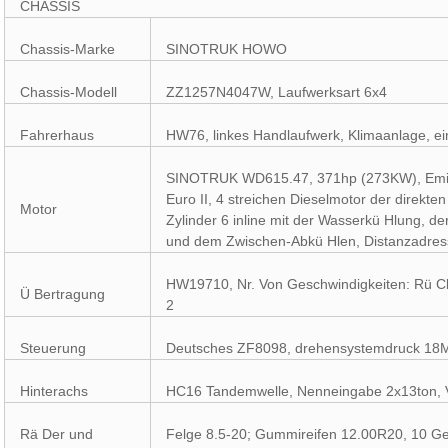
CHASSIS
Chassis-Marke
SINOTRUK HOWO
Chassis-Modell
ZZ1257N4047W, Laufwerksart 6x4
Fahrerhaus
HW76, linkes Handlaufwerk, Klimaanlage, e
SINOTRUK WD615.47, 371hp (273KW), Emis
Euro II, 4 streichen Dieselmotor der direkten
Motor
Zylinder 6 inline mit der Wasserkü Hlung, d
und dem Zwischen-Abkü Hlen, Distanzadres
HW19710, Nr. Von Geschwindigkeiten: Rü Ck
Ü Bertragung
2
Steuerung
Deutsches ZF8098, drehensystemdruck 18
Hinterachs
HC16 Tandemwelle, Nenneingabe 2x13ton, V
Rä Der und
Felge 8.5-20; Gummireifen 12.00R20, 10 Ger