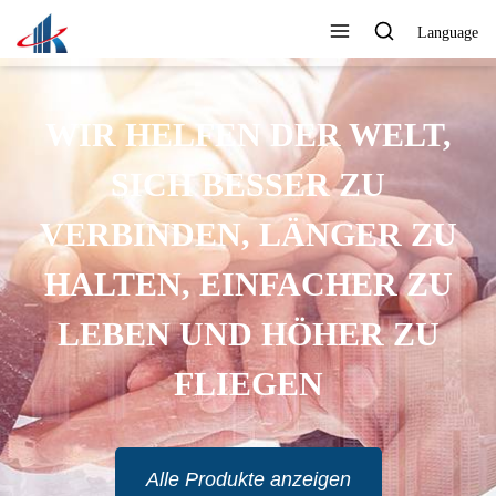
Language
WIR HELFEN DER WELT,
SICH BESSER ZU
VERBINDEN, LÄNGER ZU
HALTEN, EINFACHER ZU
LEBEN UND HÖHER ZU
FLIEGEN
Alle Produkte anzeigen