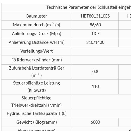
Technische Parameter der Schlussteil ein
Baumuster
HBT8013110ES
H
Maximum durch (m ³ /h)
86/60
Anlieferungs-Druck (Mpa)
13 7
Anlieferung Distance V/H (m)
310/1400
Verteilungs-Wert
Fö Rderwerkzylinder (mm)
Zufuhrbehä Lterdatenträ Ger
0.8
(m ³ )
Steuerpflichtige Leistung
110
(Kilowatt)
Steuerpflichtige
Triebwerkdrehzahl (r/min)
Hydraulische Tankkapazitä T (L)
Gewicht (Kilogramm)
6000