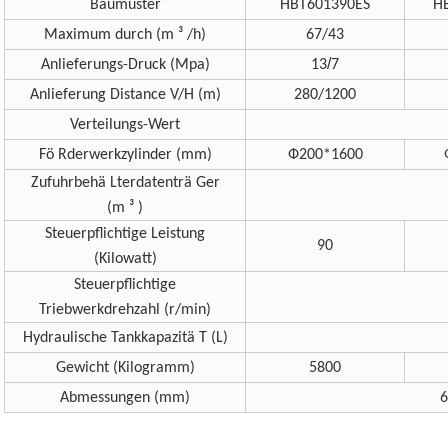
Baumuster
HBT601390ES
H
Maximum durch (m ³ /h)
67/43
/
Anlieferungs-Druck (Mpa)
13
7
Anlieferung Distance V/H (m)
280/1200
Verteilungs-Wert
Fö Rderwerkzylinder (mm)
Ф
200*1600
Zufuhrbehä Lterdatenträ Ger
(m ³ )
Steuerpflichtige Leistung
90
(Kilowatt)
Steuerpflichtige
Triebwerkdrehzahl (r/min)
Hydraulische Tankkapazitä T (L)
Gewicht (Kilogramm)
5800
Abmessungen (mm)