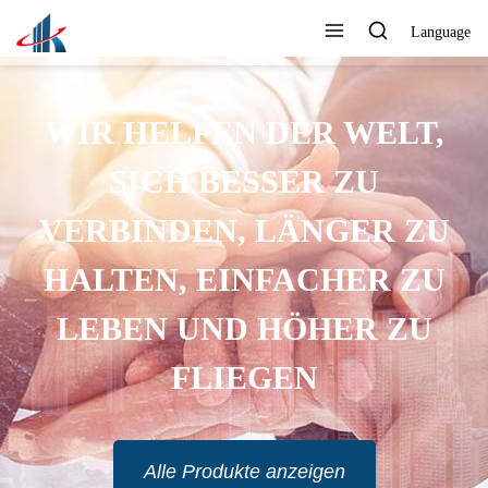
Language
WIR HELFEN DER WELT,
SICH BESSER ZU
VERBINDEN, LÄNGER ZU
HALTEN, EINFACHER ZU
LEBEN UND HÖHER ZU
FLIEGEN
Alle Produkte anzeigen