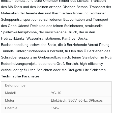
meisten benutzt und schä Umender Kleber des Lichtes, Transport
des Mö Rtels und des kleinen orthopä Dischen Betons, Transport der
Materialien der feuerfesten und thermischen Isolierung, konkreter
Schuppentransport der verschiedenen Bauvorhaben und Transport
des Gebä Udemö Rtels und des feinen Steinbetons, strukturelle
Spaltezweitensplombe, der verschiedene Druck, der in den
Hydrauliktanks, Wasserkraftstationen, Kanä Le, Docks,
Basisbehandlung, schwache Basis, die ü Berziehende Verstä Rkung,
Tunnels, Untergrundbahnen ü Berzieht, fü Llen das Ü Berziehen des
Schraubensupports im Grubenaufbau nach, feiner Steinbeton im Fuß
Bodenheizungsprojekt, besonders Groß Bereich, high-efficiency
Aufbau der gefü Llten Schichten oder Mö Rtel-gefü Llte Schichten
Technische Parameter
Betonpumpe
Modell
YG-10
Motor
Elektrisch, 380V, 50Hz, 3Phases
Energie
15kw