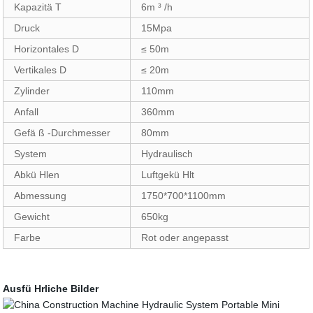
Kapazitä T
6m ³ /h
Druck
15Mpa
Horizontales D
≤ 50m
Vertikales D
≤ 20m
Zylinder
110mm
Anfall
360mm
Gefä ß -Durchmesser
80mm
System
Hydraulisch
Abkü Hlen
Luftgekü Hlt
Abmessung
1750*700*1100mm
Gewicht
650kg
Farbe
Rot oder angepasst
Ausfü Hrliche Bilder