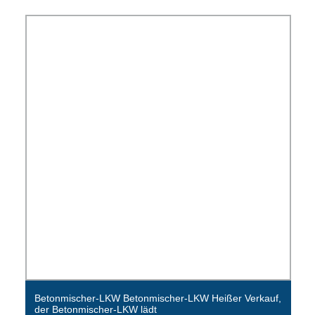
Betonmischer-LKW Betonmischer-LKW Heißer Verkauf,
der Betonmischer-LKW lädt