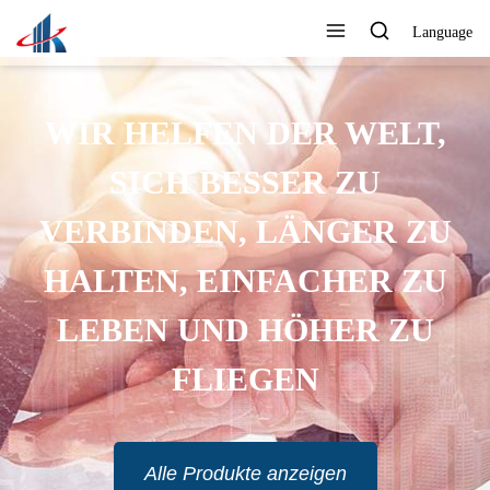
Language
WIR HELFEN DER WELT,
SICH BESSER ZU
VERBINDEN, LÄNGER ZU
HALTEN, EINFACHER ZU
LEBEN UND HÖHER ZU
FLIEGEN
Alle Produkte anzeigen