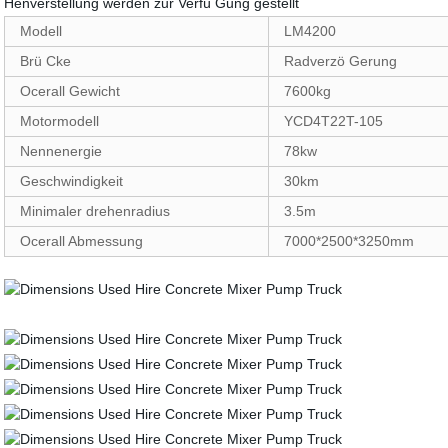
Henverstellung werden zur Verfü Gung gestellt
Modell
LM4200
Brü Cke
Radverzö Gerung
Ocerall Gewicht
7600kg
Motormodell
YCD4T22T-105
Nennenergie
78kw
Geschwindigkeit
30km
Minimaler drehenradius
3.5m
Ocerall Abmessung
7000*2500*3250mm