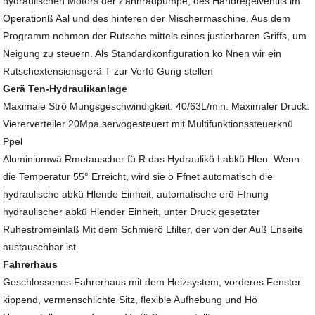
hydraulischen Motors der Zahnradpumpe, des Handregelventils im
Operationß Aal und des hinteren der Mischermaschine. Aus dem
Programm nehmen der Rutsche mittels eines justierbaren Griffs, um
Neigung zu steuern. Als Standardkonfiguration kö Nnen wir ein
Rutschextensionsgerä T zur Verfü Gung stellen
Gerä Ten-Hydraulikanlage
Maximale Strö Mungsgeschwindigkeit: 40/63L/min. Maximaler Druck:
Viererverteiler 20Mpa servogesteuert mit Multifunktionssteuerknü
Ppel
Aluminiumwä Rmetauscher fü R das Hydraulikö Labkü Hlen. Wenn
die Temperatur 55° Erreicht, wird sie ö Ffnet automatisch die
hydraulische abkü Hlende Einheit, automatische erö Ffnung
hydraulischer abkü Hlender Einheit, unter Druck gesetzter
Ruhestromeinlaß Mit dem Schmierö Lfilter, der von der Auß Enseite
austauschbar ist
Fahrerhaus
Geschlossenes Fahrerhaus mit dem Heizsystem, vorderes Fenster
kippend, vermenschlichte Sitz, flexible Aufhebung und Hö