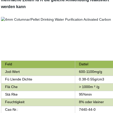
werden kann
Feld
Dattel
Jod-Wert
6
00-1100mg/g
Fü Llende Dichte
0.38-0.55g/cm3
Flä Che
> 1000m ² /g
Stä Rke
95%min
Feuchtigkeit
8% oder kleiner
Cas-Nr.:
7440-44-0