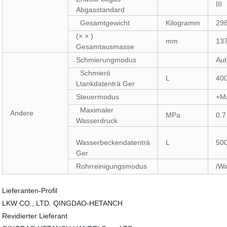
III
Abgasstandard
Gesamtgewicht
Kilogramm
29
(× × )
mm
13
Gesamtausmasse
Schmierungmodus
Au
Schmierö
L
40
Ltankdatenträ Ger
Steuermodus
+M
Maximaler
Andere
MPa
0.7
Wasserdruck
Wasserbeckendatenträ
L
50
Ger
Rohrreinigungsmodus
/Wa
Lieferanten-Profil
LKW CO., LTD. QINGDAO-HETANCH
Revidierter Lieferant