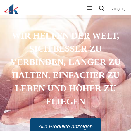
Language
WIR HELFEN DER WELT,
SICH BESSER ZU
VERBINDEN, LÄNGER ZU
HALTEN, EINFACHER ZU
LEBEN UND HÖHER ZU
FLIEGEN
Alle Produkte anzeigen