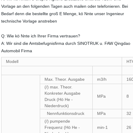
Vorlage an den folgenden Tagen auch mailen oder telefonieren. Bei
Bedarf denn die bestellte groß E Menge, kö Nnte unser Ingenieur
technische Vorlage anstreben
Q: Wie kö Nnte ich Ihrer Firma vertrauen?
A: Wir sind die Amtsbefugnisfirma durch SINOTRUK u. FAW Qingdao
Automobil Firma
Modell
HT
Max. Theor. Ausgabe
m3/h
16
(/) max. Theor.
Konkreter Ausgabe
MPa
8
Druck (Hö He -
Niederdruck)
Nennfunktionsdruck
MPa
32
(/) pumpende
Frequenz (Hö He -
min-1
26