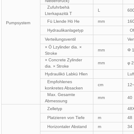
Niederdruck)
Zufuhrbehä
L
60
Lterkapazitä T
Fü Llende Hö He
mm
16
Pumpsystem
Hydraulikanlagetyp
Off
Verteilungsventil
Ven
× Ö Lzylinder dia. ×
mm
Φ 
Stroke
× Concrete Zylinder
mm
φ 
dia. × Stroke
Hydraulikö Labkü Hlen
Luf
Empfohlenes
cm
12
konkretes Absacken
Max. Gesamte
mm
40
Abmessung
Zelletyp
48
Platzieren von Tiefe
m
48
Horizontaler Abstand
m
34