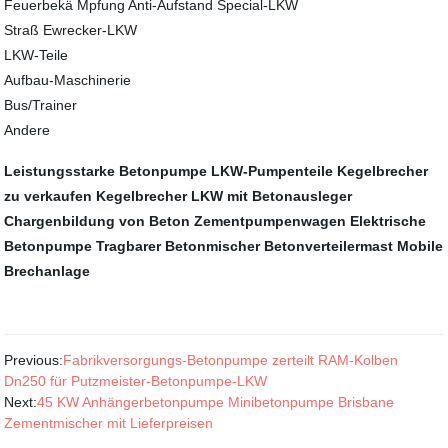
Feuerbekä Mpfung Anti-Aufstand Special-LKW
Straß Ewrecker-LKW
LKW-Teile
Aufbau-Maschinerie
Bus/Trainer
Andere
Leistungsstarke Betonpumpe
LKW-Pumpenteile
Kegelbrecher
zu verkaufen
Kegelbrecher
LKW mit Betonausleger
Chargenbildung von Beton
Zementpumpenwagen
Elektrische
Betonpumpe
Tragbarer Betonmischer
Betonverteilermast
Mobile
Brechanlage
Previous:
Fabrikversorgungs-Betonpumpe zerteilt RAM-Kolben
Dn250 für Putzmeister-Betonpumpe-LKW
Next:
45 KW Anhängerbetonpumpe Minibetonpumpe Brisbane
Zementmischer mit Lieferpreisen