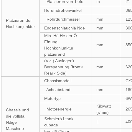
Platzieren von Tiefe
m
21
Herumdrehenwinkel
36
Rohrdurchmesser
mm
12
Platzieren der
Hochkonjunktur
Endenschlauchlä Nge
mm
30
Min. Hö He der Ö
Ffnung
mm
85
Hochkonjunktur
platzierend
(× × ) Auslegerü
Berspannung (front×
mm
62
Rear× Side)
Chassismodell
CY
Achsabstand
mm
18
Motortyp
6W
Kilowatt
Motorenergie
26
Chassis und
(r/min)
die vollstä
Schmierö Ltank
L
40
Ndige
cubage
Maschine
Endstü Ckgas-